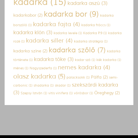
kadarka
(15)
kadarka aszú
(3)
kadarka bor
(9)
kadarkabor
(2)
kadarka
kadarka fajta
(4)
borszőlő
(1)
kadarka fröccs
(1)
kadarka klón
(3)
kadarka levele
(1)
Kadarka P.9
(1)
kadarka
kadarka siller
(4)
rozé
(1)
kadarka stratégia
(1)
kadarka szőlő
(7)
kadarka színe
(2)
kadarka
kadarka tőke
(3)
története
(1)
kadar szó
(1)
kék kadarka
(1)
nemes kadarka
(4)
ménes
(1)
Nagyszederfa
(1)
olasz kadarka
(5)
Pálfa
(2)
palacksokk
(1)
semi-
szekszárdi kadarka
carbonic
(1)
shadarka
(1)
skadar
(1)
(3)
Öreghegy
(2)
Szepsy István
(1)
vitis vinifera
(1)
vörösbor
(1)