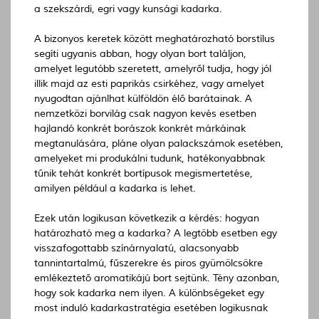
a szekszárdi, egri vagy kunsági kadarka.
A bizonyos keretek között meghatározható borstílus
segíti ugyanis abban, hogy olyan bort találjon,
amelyet legutóbb szeretett, amelyről tudja, hogy jól
illik majd az esti paprikás csirkéhez, vagy amelyet
nyugodtan ajánlhat külföldön élő barátainak. A
nemzetközi borvilág csak nagyon kevés esetben
hajlandó konkrét borászok konkrét márkáinak
megtanulására, pláne olyan palackszámok esetében,
amelyeket mi produkálni tudunk, hatékonyabbnak
tűnik tehát konkrét bortípusok megismertetése,
amilyen például a kadarka is lehet.
Ezek után logikusan következik a kérdés: hogyan
határozható meg a kadarka? A legtöbb esetben egy
visszafogottabb színárnyalatú, alacsonyabb
tannintartalmú, fűszerekre és piros gyümölcsökre
emlékeztető aromatikájú bort sejtünk. Tény azonban,
hogy sok kadarka nem ilyen. A különbségeket egy
most induló kadarkastratégia esetében logikusnak