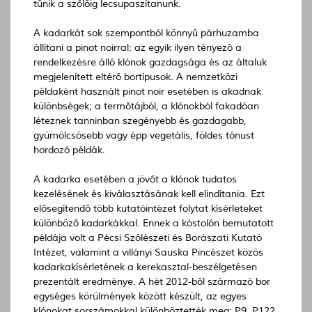
tűnik a szőlőig lecsupaszítanunk.
A kadarkát sok szempontból könnyű párhuzamba
állítani a pinot noirral: az egyik ilyen tényező a
rendelkezésre álló klónok gazdagsága és az általuk
megjelenített eltérő bortípusok. A nemzetközi
példaként használt pinot noir esetében is akadnak
különbségek; a termőtájból, a klónokból fakadóan
léteznek tanninban szegényebb és gazdagabb,
gyümölcsösebb vagy épp vegetális, földes tónust
hordozó példák.
A kadarka esetében a jövőt a klónok tudatos
kezelésének és kiválasztásának kell elindítania. Ezt
elősegítendő több kutatóintézet folytat kísérleteket
különböző kadarkákkal. Ennek a kóstolón bemutatott
példája volt a Pécsi Szőlészeti és Borászati Kutató
Intézet, valamint a villányi Sauska Pincészet közös
kadarkakísérletének a kerekasztal-beszélgetésen
prezentált eredménye. A hét 2012-ből származó bor
egységes körülmények között készült, az egyes
klónokat sorszámokkal különböztették meg: P9, P122,