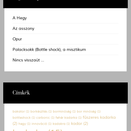
A Hegy
Az asszony
Opur
Palacksokk (Bottle shock), a misztikum
Nincs visszaút …
Címkék
bakator
(1)
borkészítés
(1)
borminőség
(1)
bor minőség
(1)
fűszeres kadarka
bottleshock
(1)
carbonic
(1)
fehér kadarka
(1)
(2)
kadar
(2)
hegy
(1)
innováció
(1)
kadakra
(1)