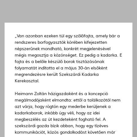
„Van azonban ezeken túl egy szőlőfajta, amely bár a
rendszeres borfogyasztók körében kifejezetten
népszerűnek mondható, konkrét megjelenésével
mégis megosztja a közönséget. Ez pedig a kadarka. E
fajta és a belőle készülő borok tisztázásának
folyamatát indította el a május 30-án elsőként
megrendezésre került Szekszárdi Kadarka
Kerekasztal.
Heimann Zoltán házigazdaként és a koncepció
megálmodójaként elmondta: ettől a találkozótól nem
azt várja, hogy rögtön egy mederbe kerüljenek a
kadarkaborok, inkább úgy véli, hogy az idei
megbeszélés az út kezdeteként fogható fel. A
szekszárdi gazda bízik abban, hogy egy tízéves
kommunikációt, közös gondolkodást követően már