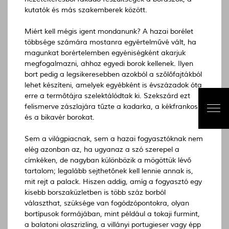
kutatók és más szakemberek között.
Miért kell mégis igent mondanunk? A hazai borélet
többsége számára mostanra egyértelművé vált, ha
magunkat borértelemben egyéniségként akarjuk
megfogalmazni, ahhoz egyedi borok kellenek. Ilyen
bort pedig a legsikeresebben azokból a szőlőfajtákból
lehet készíteni, amelyek egyébként is évszázadok óta
erre a termőtájra szelektálódtak ki. Szekszárd ezt
felismerve zászlajára tűzte a kadarka, a kékfrankos
és a bikavér borokat.
Sem a világpiacnak, sem a hazai fogyasztóknak nem
elég azonban az, ha ugyanaz a szó szerepel a
címkéken, de nagyban különbözik a mögöttük lévő
tartalom; legalább sejthetőnek kell lennie annak is,
mit rejt a palack. Hiszen addig, amíg a fogyasztó egy
kisebb borszaküzletben is több száz borból
választhat, szüksége van fogódzópontokra, olyan
bortípusok formájában, mint például a tokaji furmint,
a balatoni olaszrizling, a villányi portugieser vagy épp