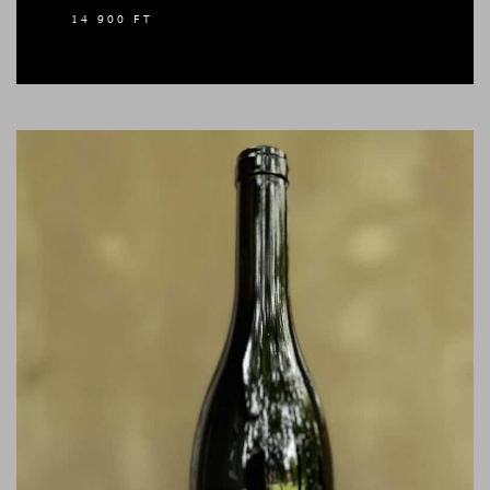
14 900
FT