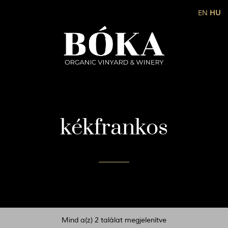
EN
HU
kékfrankos
Mind a(z) 2 találat megjelenítve