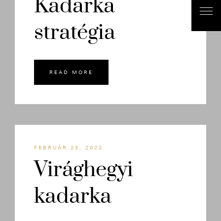
Kadarka
stratégia
READ MORE
FEBRUÁR 23, 2022
Virághegyi
kadarka