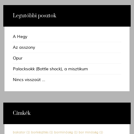
Legutóbbi posztok
A Hegy
Az asszony
Opur
Palacksokk (Bottle shock), a misztikum
Nincs visszaút …
Címkék
bakator
(1)
borkészítés
(1)
borminőség
(1)
bor minőség
(1)