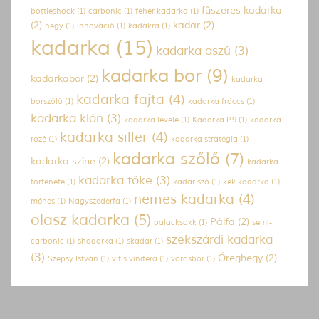
fűszeres kadarka
bottleshock
(1)
carbonic
(1)
fehér kadarka
(1)
(2)
kadar
(2)
hegy
(1)
innováció
(1)
kadakra
(1)
kadarka
(15)
kadarka aszú
(3)
kadarka bor
(9)
kadarkabor
(2)
kadarka
kadarka fajta
(4)
borszőlő
(1)
kadarka fröccs
(1)
kadarka klón
(3)
kadarka levele
(1)
Kadarka P.9
(1)
kadarka
kadarka siller
(4)
rozé
(1)
kadarka stratégia
(1)
kadarka szőlő
(7)
kadarka színe
(2)
kadarka
kadarka tőke
(3)
története
(1)
kadar szó
(1)
kék kadarka
(1)
nemes kadarka
(4)
ménes
(1)
Nagyszederfa
(1)
olasz kadarka
(5)
Pálfa
(2)
palacksokk
(1)
semi-
szekszárdi kadarka
carbonic
(1)
shadarka
(1)
skadar
(1)
(3)
Öreghegy
(2)
Szepsy István
(1)
vitis vinifera
(1)
vörösbor
(1)